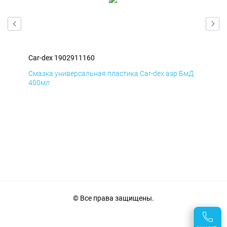
Car-dex 1902911160
Car-
Смазка универсальная пластика Car-dex аэр БмД
Смаз
400мл
400
© Все права защищены.