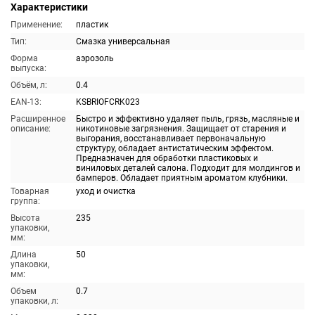
Характеристики
Применение:
пластик
Тип:
Смазка универсальная
Форма
аэрозоль
выпуска:
Объём, л:
0.4
EAN-13:
KSBRIOFCRK023
Расширенное
Быстро и эффективно удаляет пыль, грязь, масляные и
описание:
никотиновые загрязнения. Защищает от старения и
выгорания, восстанавливает первоначальную
структуру, обладает антистатическим эффектом.
Предназначен для обработки пластиковых и
виниловых деталей салона. Подходит для молдингов и
бамперов. Обладает приятным ароматом клубники.
Товарная
уход и очистка
группа:
Высота
235
упаковки,
мм:
Длина
50
упаковки,
мм:
Объем
0.7
упаковки, л: