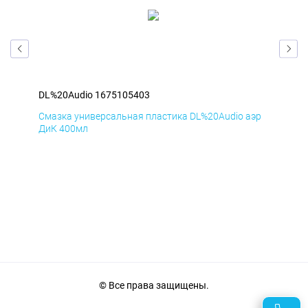
DL%20Audio 1675105403
DL%
эр
Смазка универсальная пластика DL%20Audio аэр
Сма
ДиК 400мл
ПхВ
© Все права защищены.