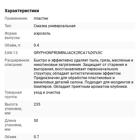
Характеристики
Применение:
пластик
Тип:
Смазка универсальная
Форма
аэрозоль
выпуска:
Объём, л:
0.4
EAN-13:
GRYPHONPROMINIJACK2RCA1%D0%9C
Расширенное
Быстро и эффективно удаляет пыль, грязь, масляные и
описание:
никотиновые загрязнения. Защищает от старения и
выгорания, восстанавливает первоначальную
структуру, обладает антистатическим эффектом.
Предназначен для обработки пластиковых и
виниловых деталей салона. Подходит для молдингов и
бамперов. Обладает приятным ароматом клубники.
Товарная
уход и очистка
группа:
Высота
235
упаковки,
мм:
Длина
50
упаковки,
мм:
Объем
0.7