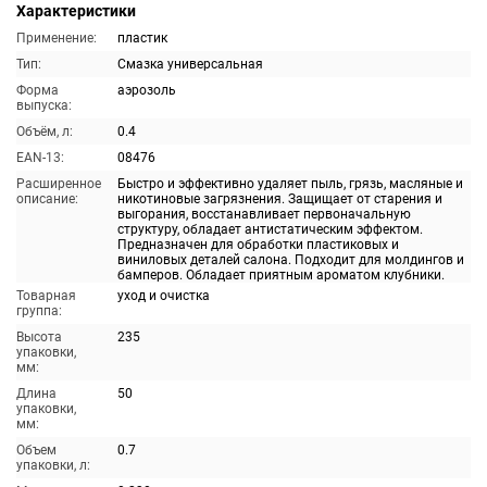
Характеристики
Применение:
пластик
Тип:
Смазка универсальная
Форма
аэрозоль
выпуска:
Объём, л:
0.4
EAN-13:
08476
Расширенное
Быстро и эффективно удаляет пыль, грязь, масляные и
описание:
никотиновые загрязнения. Защищает от старения и
выгорания, восстанавливает первоначальную
структуру, обладает антистатическим эффектом.
Предназначен для обработки пластиковых и
виниловых деталей салона. Подходит для молдингов и
бамперов. Обладает приятным ароматом клубники.
Товарная
уход и очистка
группа:
Высота
235
упаковки,
мм:
Длина
50
упаковки,
мм:
Объем
0.7
упаковки, л: