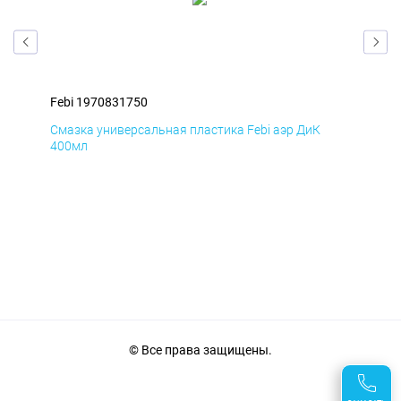
Febi 1970831750
Feb
Смазка универсальная пластика Febi аэр ДиК
Сма
400мл
40
© Все права защищены.