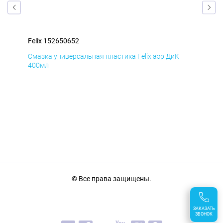
Felix 152650652
Fel
Смазка универсальная пластика Felix аэр ДиК
Сма
400мл
40
© Все права защищены.
ЗАКАЗАТЬ
ЗВОНОК