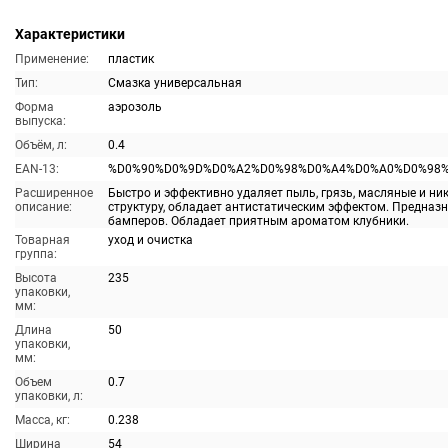
Характеристики
Применение:
пластик
Тип:
Смазка универсальная
Форма
аэрозоль
выпуска:
Объём, л:
0.4
EAN-13:
%D0%90%D0%9D%D0%A2%D0%98%D0%A4%D0%A0%D0%98%
Расширенное
Быстро и эффективно удаляет пыль, грязь, масляные и н
описание:
структуру, обладает антистатическим эффектом. Предназ
бамперов. Обладает приятным ароматом клубники.
Товарная
уход и очистка
группа:
Высота
235
упаковки,
мм:
Длина
50
упаковки,
мм:
Объем
0.7
упаковки, л:
Масса, кг:
0.238
Ширина
54