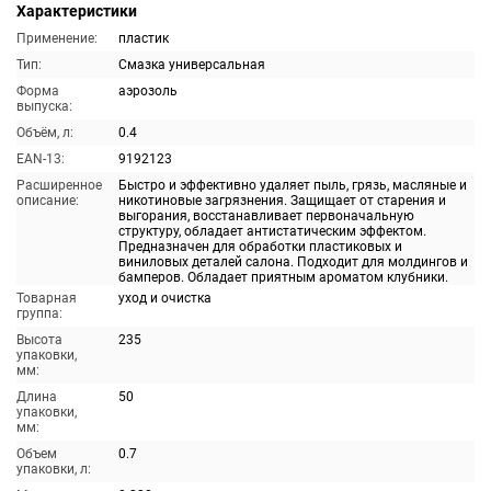
Характеристики
Применение:
пластик
Тип:
Смазка универсальная
Форма
аэрозоль
выпуска:
Объём, л:
0.4
EAN-13:
9192123
Расширенное
Быстро и эффективно удаляет пыль, грязь, масляные и
описание:
никотиновые загрязнения. Защищает от старения и
выгорания, восстанавливает первоначальную
структуру, обладает антистатическим эффектом.
Предназначен для обработки пластиковых и
виниловых деталей салона. Подходит для молдингов и
бамперов. Обладает приятным ароматом клубники.
Товарная
уход и очистка
группа:
Высота
235
упаковки,
мм:
Длина
50
упаковки,
мм:
Объем
0.7
упаковки, л: