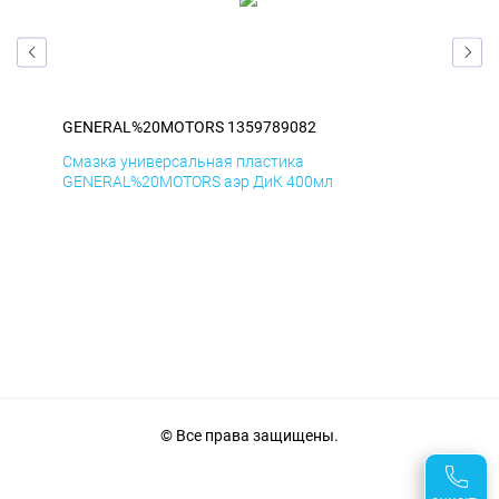
GENERAL%20MOTORS 1359789082
GE
Смазка универсальная пластика
Сма
GENERAL%20MOTORS аэр ДиК 400мл
GE
© Все права защищены.