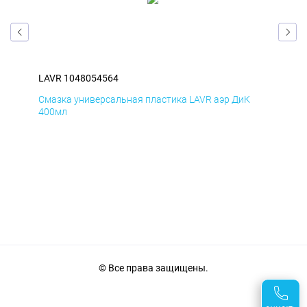
LAVR 1048054564
LAV
Смазка универсальная пластика LAVR аэр ДиК
Сма
400мл
40
© Все права защищены.