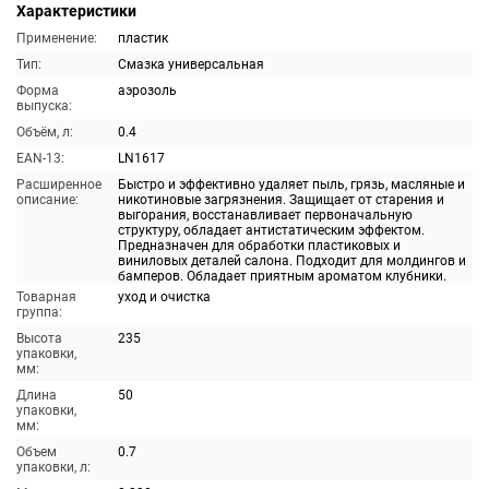
Характеристики
Применение:
пластик
Тип:
Смазка универсальная
Форма
аэрозоль
выпуска:
Объём, л:
0.4
EAN-13:
LN1617
Расширенное
Быстро и эффективно удаляет пыль, грязь, масляные и
описание:
никотиновые загрязнения. Защищает от старения и
выгорания, восстанавливает первоначальную
структуру, обладает антистатическим эффектом.
Предназначен для обработки пластиковых и
виниловых деталей салона. Подходит для молдингов и
бамперов. Обладает приятным ароматом клубники.
Товарная
уход и очистка
группа:
Высота
235
упаковки,
мм:
Длина
50
упаковки,
мм:
Объем
0.7
упаковки, л: