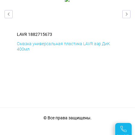
LAVR 1882715673
LAV
Смазка универсальная пластика LAVR аэр ДиК
Сма
400мл
40
© Все права защищены.