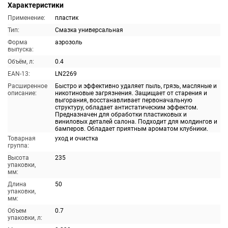
Характеристики
Применение:
пластик
Тип:
Смазка универсальная
Форма
аэрозоль
выпуска:
Объём, л:
0.4
EAN-13:
LN2269
Расширенное
Быстро и эффективно удаляет пыль, грязь, масляные и
описание:
никотиновые загрязнения. Защищает от старения и
выгорания, восстанавливает первоначальную
структуру, обладает антистатическим эффектом.
Предназначен для обработки пластиковых и
виниловых деталей салона. Подходит для молдингов и
бамперов. Обладает приятным ароматом клубники.
Товарная
уход и очистка
группа:
Высота
235
упаковки,
мм:
Длина
50
упаковки,
мм:
Объем
0.7
упаковки, л: