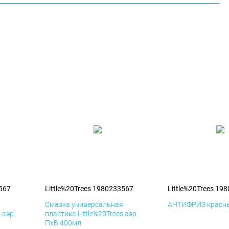
3567
Little%20Trees 1980233567
Little%20Trees 19
я
Смазка универсальная
АНТИФРИЗ красны
s аэр
пластика Little%20Trees аэр
ПхВ 400мл