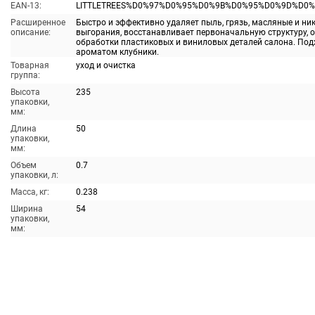
EAN-13:
LITTLETREES%D0%97%D0%95%D0%9B%D0%95%D0%9D%D0
Расширенное
Быстро и эффективно удаляет пыль, грязь, масляные и ни
описание:
выгорания, восстанавливает первоначальную структуру, 
обработки пластиковых и виниловых деталей салона. Под
ароматом клубники.
Товарная
уход и очистка
группа:
Высота
235
упаковки,
мм:
Длина
50
упаковки,
мм:
Объем
0.7
упаковки, л:
Масса, кг:
0.238
Ширина
54
упаковки,
мм: