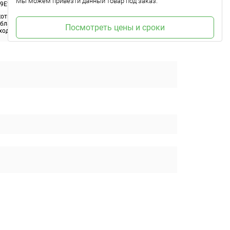
Мы можем привезти данный товар под заказ.
%9E%D0%95%D0%AF%D0%91%D0%9B%D0%9E%D0%9A%D0%9E
котиновые загрязнения. Защищает от старения и
обладает антистатическим эффектом. Предназначен для
Посмотреть цены и сроки
ходит для молдингов и бамперов. Обладает приятным