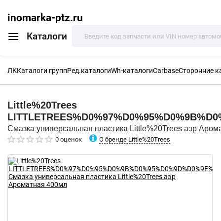
inomarka-ptz.ru
Каталоги
ЛК
Каталоги групп
Ред.каталоги
Wh-каталоги
Carbase
Сторонние к
Little%20Trees
LITTLETREES%D0%97%D0%95%D0%9B%D
Смазка универсальная пластика Little%20Trees аэр Аром
О бренде Little%20Trees
0 оценок