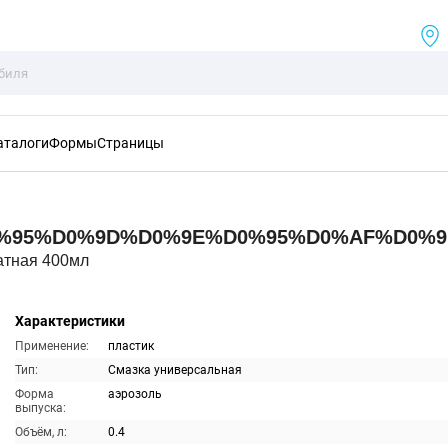
аталоги
Формы
Страницы
0%95%D0%9D%D0%9E%D0%95%D0%AF%D0%
атная 400мл
Характеристики
Применение:
пластик
Тип:
Смазка универсальная
Форма
аэрозоль
выпуска:
Объём, л:
0.4