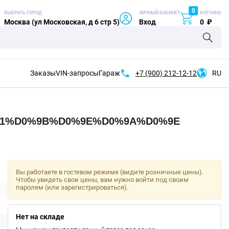
0
ВЫБРАТЬ ГОРОД
ЛИЧНЫЙ КАБИНЕТ
КОРЗИНА
Москва (ул Московская, д 6 стр 5)
Вход
0
₽
Заказы
VIN-запросы
Гараж
+7 (900)
212-12-12
RU
91%D0%9B%D0%9E%D0%9A%D0%9E
Вы работаете в гостевом режиме (видите розничные цены).
Чтобы увидеть свои цены, вам нужно войти под своим
паролем (или зарегистрироваться).
Нет на складе