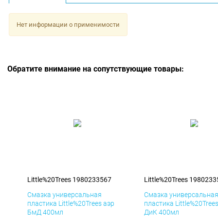
Нет информации о применимости
Обратите внимание на сопутствующие товары:
Little%20Trees 1980233567
Little%20Trees 198023
Смазка универсальная
Смазка универсальна
пластика Little%20Trees аэр
пластика Little%20Tree
БмД 400мл
ДиК 400мл