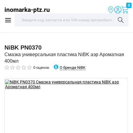
0
inomarka-ptz.ru
NiBK
PN0370
Смазка универсальная пластика NiBK аэр Ароматная
400мл
О бренде NiBK
0 оценок