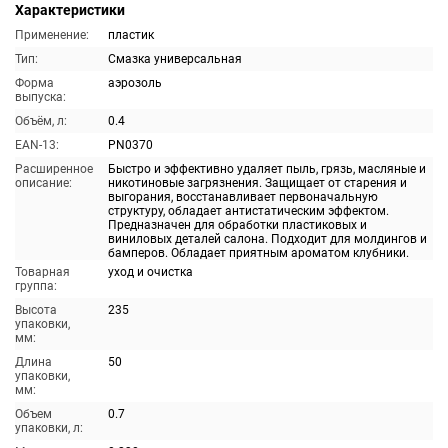
Характеристики
Применение:
пластик
Тип:
Смазка универсальная
Форма
аэрозоль
выпуска:
Объём, л:
0.4
EAN-13:
PN0370
Расширенное
Быстро и эффективно удаляет пыль, грязь, масляные и
описание:
никотиновые загрязнения. Защищает от старения и
выгорания, восстанавливает первоначальную
структуру, обладает антистатическим эффектом.
Предназначен для обработки пластиковых и
виниловых деталей салона. Подходит для молдингов и
бамперов. Обладает приятным ароматом клубники.
Товарная
уход и очистка
группа:
Высота
235
упаковки,
мм:
Длина
50
упаковки,
мм:
Объем
0.7
упаковки, л: