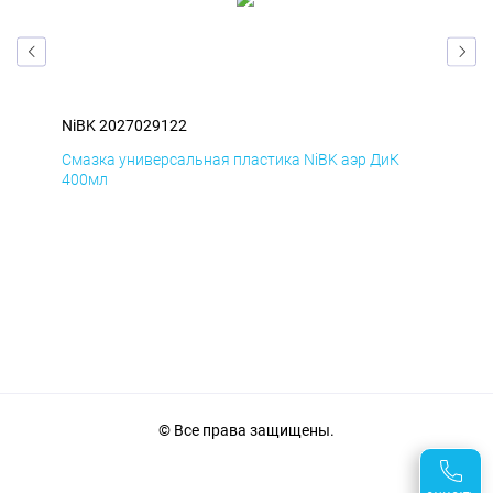
NiBK 2027029122
NiB
Смазка универсальная пластика NiBK аэр ДиК
Сма
400мл
40
© Все права защищены.