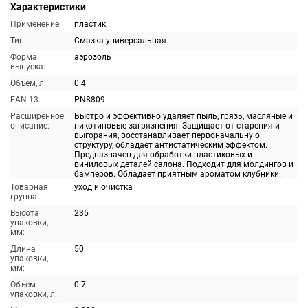
Характеристики
Применение:
пластик
Тип:
Смазка универсальная
Форма
аэрозоль
выпуска:
Объём, л:
0.4
EAN-13:
PN8809
Расширенное
Быстро и эффективно удаляет пыль, грязь, масляные и
описание:
никотиновые загрязнения. Защищает от старения и
выгорания, восстанавливает первоначальную
структуру, обладает антистатическим эффектом.
Предназначен для обработки пластиковых и
виниловых деталей салона. Подходит для молдингов и
бамперов. Обладает приятным ароматом клубники.
Товарная
уход и очистка
группа:
Высота
235
упаковки,
мм:
Длина
50
упаковки,
мм:
Объем
0.7
упаковки, л: