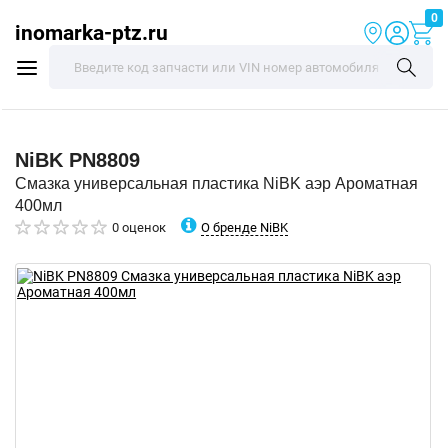
0
inomarka-ptz.ru
NiBK
PN8809
Смазка универсальная пластика NiBK аэр Ароматная
400мл
О бренде NiBK
0 оценок