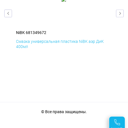
NiBK 681349672
NiB
Смазка универсальная пластика NiBK аэр ДиК
Сма
400мл
40
© Все права защищены.