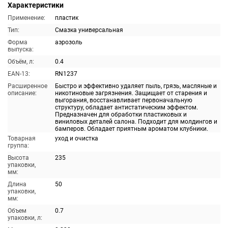
Характеристики
Применение:
пластик
Тип:
Смазка универсальная
Форма
аэрозоль
выпуска:
Объём, л:
0.4
EAN-13:
RN1237
Расширенное
Быстро и эффективно удаляет пыль, грязь, масляные и
описание:
никотиновые загрязнения. Защищает от старения и
выгорания, восстанавливает первоначальную
структуру, обладает антистатическим эффектом.
Предназначен для обработки пластиковых и
виниловых деталей салона. Подходит для молдингов и
бамперов. Обладает приятным ароматом клубники.
Товарная
уход и очистка
группа:
Высота
235
упаковки,
мм:
Длина
50
упаковки,
мм:
Объем
0.7
упаковки, л: