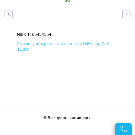
NiBK 1165454554
NiB
Смазка универсальная пластика NiBK аэр ДиК
Сма
400мл
40
© Все права защищены.