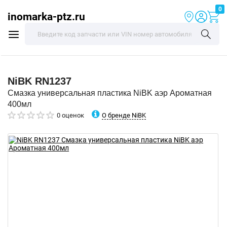
0
inomarka-ptz.ru
NiBK
RN1237
Смазка универсальная пластика NiBK аэр Ароматная
400мл
О бренде NiBK
0 оценок