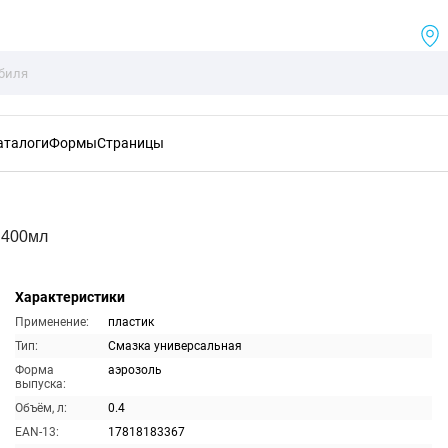
аталоги
Формы
Страницы
 400мл
Характеристики
Применение:
пластик
Тип:
Смазка универсальная
Форма
аэрозоль
выпуска:
Объём, л:
0.4
EAN-13:
17818183367