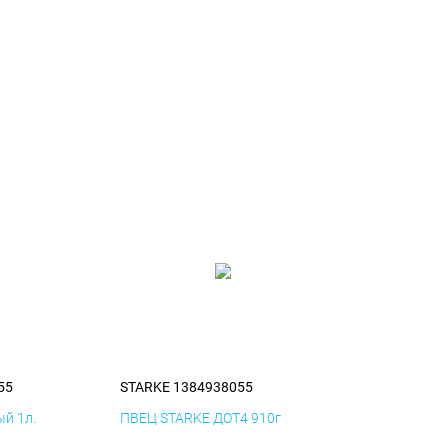
55
STARKE 1384938055
й 1л.
ПВЕЦ STARKE ДОТ4 910г