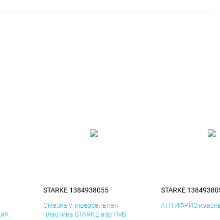
STARKE 1384938055
STARKE 13849380
я
Смазка универсальная
АНТИФРИЗ красны
ДиК
пластика STARKE аэр ПхВ