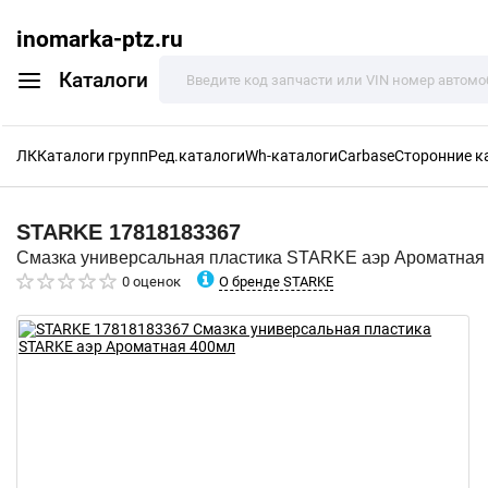
inomarka-ptz.ru
Каталоги
ЛК
Каталоги групп
Ред.каталоги
Wh-каталоги
Carbase
Сторонние к
STARKE
17818183367
Смазка универсальная пластика STARKE аэр Ароматная
О бренде STARKE
0 оценок