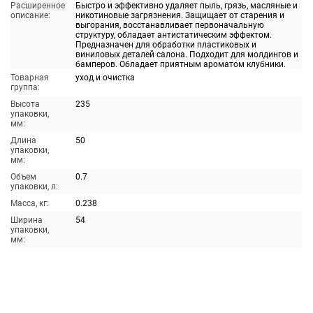
Расширенное
Быстро и эффективно удаляет пыль, грязь, масляные и
описание:
никотиновые загрязнения. Защищает от старения и
выгорания, восстанавливает первоначальную
структуру, обладает антистатическим эффектом.
Предназначен для обработки пластиковых и
виниловых деталей салона. Подходит для молдингов и
бамперов. Обладает приятным ароматом клубники.
Товарная
уход и очистка
группа:
Высота
235
упаковки,
мм:
Длина
50
упаковки,
мм:
Объем
0.7
упаковки, л:
Масса, кг:
0.238
Ширина
54
упаковки,
мм: