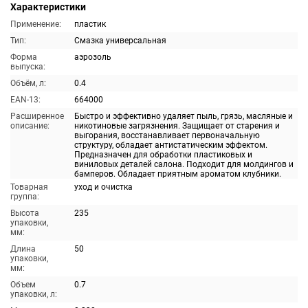
Характеристики
Применение:
пластик
Тип:
Смазка универсальная
Форма
аэрозоль
выпуска:
Объём, л:
0.4
EAN-13:
664000
Расширенное
Быстро и эффективно удаляет пыль, грязь, масляные и
описание:
никотиновые загрязнения. Защищает от старения и
выгорания, восстанавливает первоначальную
структуру, обладает антистатическим эффектом.
Предназначен для обработки пластиковых и
виниловых деталей салона. Подходит для молдингов и
бамперов. Обладает приятным ароматом клубники.
Товарная
уход и очистка
группа:
Высота
235
упаковки,
мм:
Длина
50
упаковки,
мм:
Объем
0.7
упаковки, л: