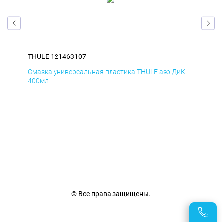
THULE 121463107
THU
мД
Смазка универсальная пластика THULE аэр ДиК
Сма
400мл
40
© Все права защищены.