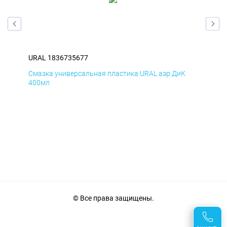
URAL 1836735677
URA
Смазка универсальная пластика URAL аэр ДиК
Сма
400мл
40
© Все права защищены.