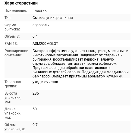
Характеристики
Применение:
пластик
Тип:
Смазка универсальная
Форма
аэрозоль
выпуска:
Объём, л:
0.4
EAN-13:
ASM200MOLOT
Расширенное
Быстро и эффективно удаляет пыль, грязь, масляные и
описание:
никотиновые загрязнения. Защищает от старения и
выгорания, восстанавливает первоначальную
структуру, обладает антистатическим эффектом.
Предназначен для обработки пластиковых и
виниловых деталей салона. Подходит для молдингов и
бамперов. Обладает приятным ароматом клубники.
Товарная
уход и очистка
группа:
Высота
235
упаковки,
мм:
Длина
50
упаковки,
мм:
Объем
0.7
упаковки, л: