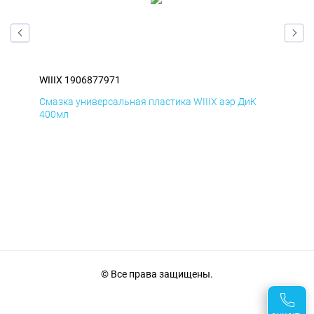
WIIIX 1906877971
WII
Смазка универсальная пластика WIIIX аэр ДиК
Сма
400мл
40
© Все права защищены.