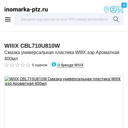
0
inomarka-ptz.ru
WIIIX
CBL710U810W
Смазка универсальная пластика WIIIX аэр Ароматная
400мл
О бренде WIIIX
0 оценок