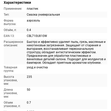
Характеристики
Применение:
пластик
Тип:
Смазка универсальная
Форма
аэрозоль
выпуска:
Объём, л:
0.4
EAN-13:
CBL710U810W
Расширенное
Быстро и эффективно удаляет пыль, грязь, масляные и
описание:
никотиновые загрязнения. Защищает от старения и
выгорания, восстанавливает первоначальную
структуру, обладает антистатическим эффектом.
Предназначен для обработки пластиковых и
виниловых деталей салона. Подходит для молдингов и
бамперов. Обладает приятным ароматом клубники.
Товарная
уход и очистка
группа:
Высота
235
упаковки,
мм:
Длина
50
упаковки,
мм:
Объем
0.7
упаковки, л: