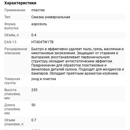
Характеристики
Применение:
пластик
Тип:
Смазка универсальная
Форма
аэрозоль
выпуска:
Объём, л:
0.4
EAN-13:
HT404TW1TB
Расширенное
Быстро и эффективно удаляет пыль, грязь, масляные и
описание:
никотиновые загрязнения. Защищает от старения и
выгорания, восстанавливает первоначальную
структуру, обладает антистатическим эффектом.
Предназначен для обработки пластиковых и
виниловых деталей салона. Подходит для молдингов и
бамперов. Обладает приятным ароматом клубники.
Товарная
уход и очистка
группа:
Высота
235
упаковки,
мм:
Длина
50
упаковки,
мм:
Объем
0.7
упаковки, л: