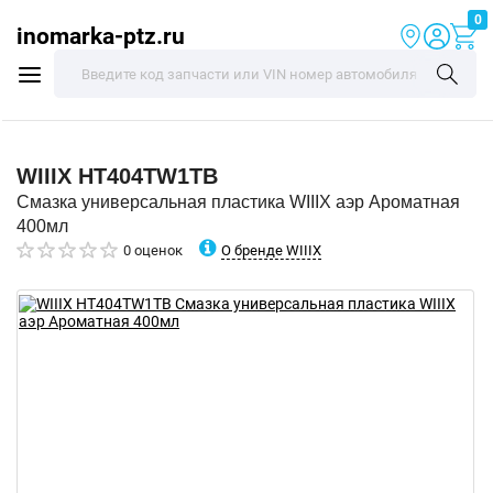
0
inomarka-ptz.ru
WIIIX
HT404TW1TB
Смазка универсальная пластика WIIIX аэр Ароматная
400мл
О бренде WIIIX
0 оценок