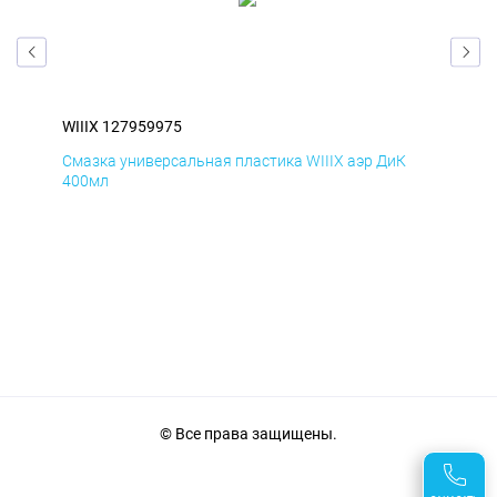
WIIIX 127959975
WII
Смазка универсальная пластика WIIIX аэр ДиК
Сма
400мл
40
© Все права защищены.