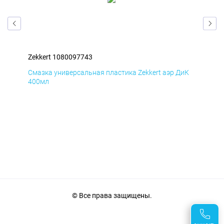
Zekkert 1080097743
Zek
мД
Смазка универсальная пластика Zekkert аэр ДиК
Сма
400мл
40
© Все права защищены.