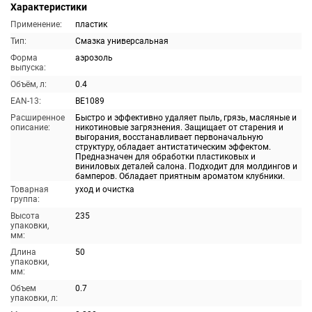
Характеристики
Применение:
пластик
Тип:
Смазка универсальная
Форма
аэрозоль
выпуска:
Объём, л:
0.4
EAN-13:
BE1089
Расширенное
Быстро и эффективно удаляет пыль, грязь, масляные и
описание:
никотиновые загрязнения. Защищает от старения и
выгорания, восстанавливает первоначальную
структуру, обладает антистатическим эффектом.
Предназначен для обработки пластиковых и
виниловых деталей салона. Подходит для молдингов и
бамперов. Обладает приятным ароматом клубники.
Товарная
уход и очистка
группа:
Высота
235
упаковки,
мм:
Длина
50
упаковки,
мм:
Объем
0.7
упаковки, л: