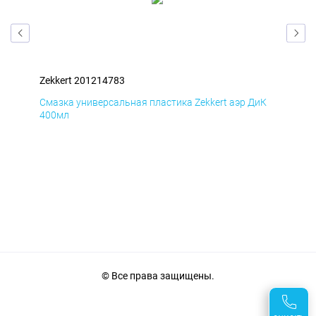
Zekkert 201214783
Zek
мД
Смазка универсальная пластика Zekkert аэр ДиК
Сма
400мл
40
© Все права защищены.