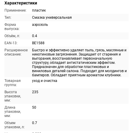
Характеристики
Применение:
пластик
Тип:
Смазка универсальная
Форма
аэрозоль
выпуска:
Объём, л:
0.4
EAN-13:
BE1588
Расширенное
Быстро и эффективно удаляет пыль, грязь, масляные и
описание:
никотиновые загрязнения. Защищает от старения и
выгорания, восстанавливает первоначальную
структуру, обладает антистатическим эффектом.
Предназначен для обработки пластиковых и
виниловых деталей салона. Подходит для молдингов и
бамперов. Обладает приятным ароматом клубники.
Товарная
уход и очистка
группа:
Высота
235
упаковки,
мм:
Длина
50
упаковки,
мм:
Объем
0.7
упаковки, л: