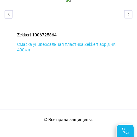
Zekkert 1006725864
Zek
мД
Смазка универсальная пластика Zekkert аэр ДиК
Сма
400мл
40
© Все права защищены.