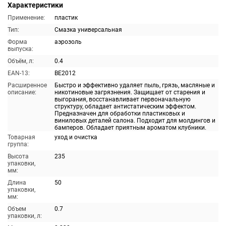
Характеристики
Применение:
пластик
Тип:
Смазка универсальная
Форма
аэрозоль
выпуска:
Объём, л:
0.4
EAN-13:
BE2012
Расширенное
Быстро и эффективно удаляет пыль, грязь, масляные и
описание:
никотиновые загрязнения. Защищает от старения и
выгорания, восстанавливает первоначальную
структуру, обладает антистатическим эффектом.
Предназначен для обработки пластиковых и
виниловых деталей салона. Подходит для молдингов и
бамперов. Обладает приятным ароматом клубники.
Товарная
уход и очистка
группа:
Высота
235
упаковки,
мм:
Длина
50
упаковки,
мм:
Объем
0.7
упаковки, л: