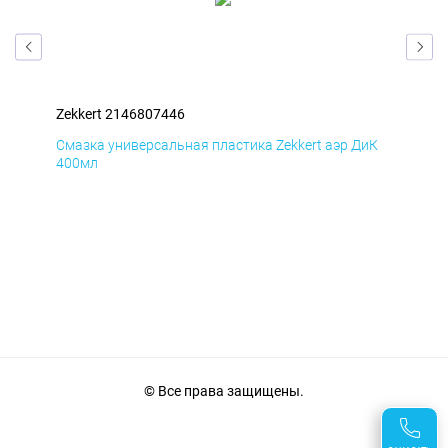
Zekkert 2146807446
Zek
мД
Смазка универсальная пластика Zekkert аэр ДиК
Сма
400мл
40
© Все права защищены.