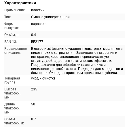
Характеристики
Применение:
пластик
Тип:
Смазка универсальная
Форма
аэрозоль
выпуска:
Объём, л:
0.4
EAN-13:
BE2177
Расширенное
Быстро и эффективно удаляет пыль, грязь, масляные и
описание:
никотиновые загрязнения. Защищает от старения и
выгорания, восстанавливает первоначальную
структуру, обладает антистатическим эффектом.
Предназначен для обработки пластиковых и
виниловых деталей салона. Подходит для молдингов и
бамперов. Обладает приятным ароматом клубники.
Товарная
уход и очистка
группа:
Высота
235
упаковки,
мм:
Длина
50
упаковки,
мм:
Объем
0.7
упаковки, л: