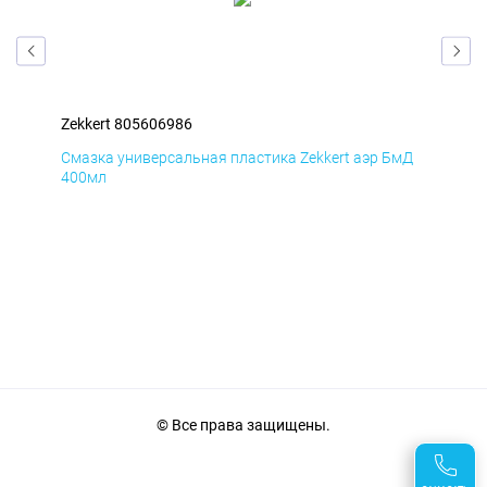
Zekkert 805606986
Zek
Смазка универсальная пластика Zekkert аэр БмД
Сма
400мл
40
© Все права защищены.