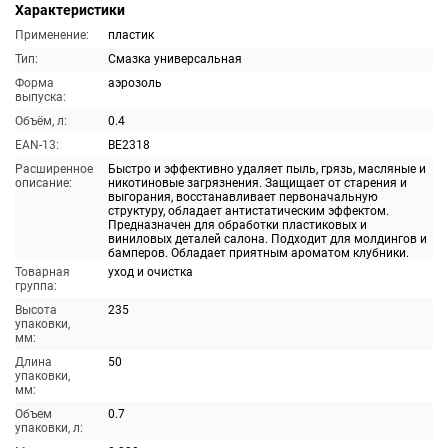
Характеристики
Применение:
пластик
Тип:
Смазка универсальная
Форма
аэрозоль
выпуска:
Объём, л:
0.4
EAN-13:
BE2318
Расширенное
Быстро и эффективно удаляет пыль, грязь, масляные и
описание:
никотиновые загрязнения. Защищает от старения и
выгорания, восстанавливает первоначальную
структуру, обладает антистатическим эффектом.
Предназначен для обработки пластиковых и
виниловых деталей салона. Подходит для молдингов и
бамперов. Обладает приятным ароматом клубники.
Товарная
уход и очистка
группа:
Высота
235
упаковки,
мм:
Длина
50
упаковки,
мм:
Объем
0.7
упаковки, л: