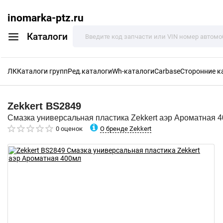
inomarka-ptz.ru
Каталоги
ЛК
Каталоги групп
Ред.каталоги
Wh-каталоги
Carbase
Сторонние к
Zekkert
BS2849
Смазка универсальная пластика Zekkert аэр Ароматная 
О бренде Zekkert
0 оценок