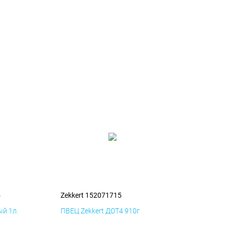
5
Zekkert 152071715
й 1л.
ПВЕЦ Zekkert ДОТ4 910г