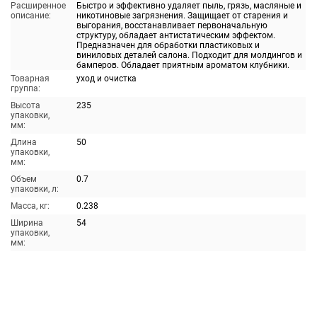
Расширенное
Быстро и эффективно удаляет пыль, грязь, масляные и
описание:
никотиновые загрязнения. Защищает от старения и
выгорания, восстанавливает первоначальную
структуру, обладает антистатическим эффектом.
Предназначен для обработки пластиковых и
виниловых деталей салона. Подходит для молдингов и
бамперов. Обладает приятным ароматом клубники.
Товарная
уход и очистка
группа:
Высота
235
упаковки,
мм:
Длина
50
упаковки,
мм:
Объем
0.7
упаковки, л:
Масса, кг:
0.238
Ширина
54
упаковки,
мм: