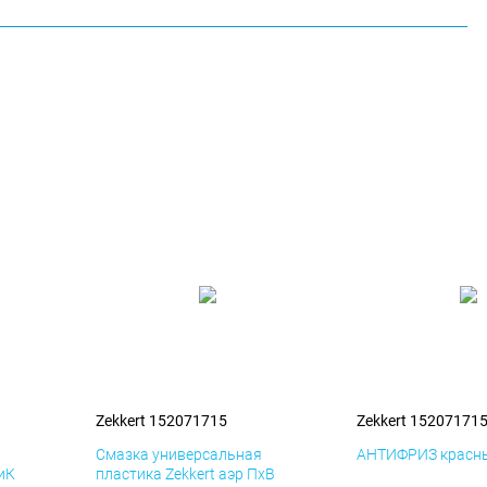
Zekkert 152071715
Zekkert 15207171
я
Смазка универсальная
АНТИФРИЗ красны
ДиК
пластика Zekkert аэр ПхВ