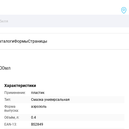
аталоги
Формы
Страницы
400мл
Характеристики
Применение:
пластик
Тип:
Смазка универсальная
Форма
аэрозоль
выпуска:
Объём, л:
0.4
EAN-13:
BS2849