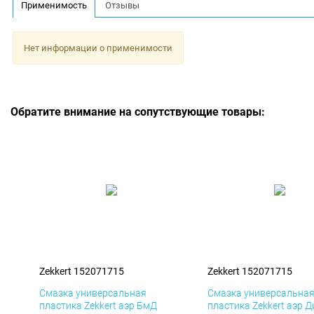
Применимость
Отзывы
Нет информации о применимости
Обратите внимание на сопутствующие товары:
Zekkert 152071715
Zekkert 152071715
Смазка универсальная
Смазка универсальна
пластика Zekkert аэр БмД
пластика Zekkert аэр 