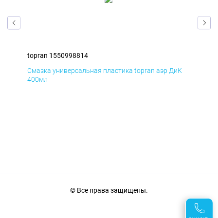
topran 1550998814
top
мД
Смазка универсальная пластика topran аэр ДиК
Сма
400мл
40
© Все права защищены.