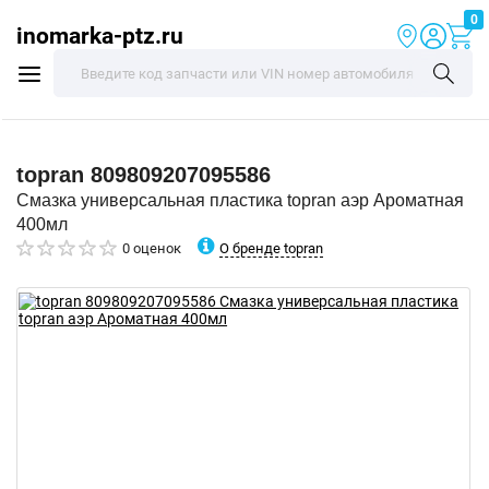
0
inomarka-ptz.ru
topran
809809207095586
Смазка универсальная пластика topran аэр Ароматная
400мл
О бренде topran
0 оценок