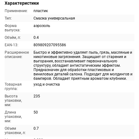
Характеристики
Применение:
пластик
Тип:
Смазка универсальная
Форма
аэрозоль
выпуска:
Объём, л:
0.4
EAN-13:
809809207095586
Расширенное
Быстро и эффективно удаляет пыль, грязь, масляные и
описание:
никотиновые загрязнения. Защищает от старения и
выгорания, восстанавливает первоначальную
структуру, обладает антистатическим эффектом.
Предназначен для обработки пластиковых и
виниловых деталей салона. Подходит для молдингов и
бамперов. Обладает приятным ароматом клубники.
Товарная
уход и очистка
группа:
Высота
235
упаковки,
мм:
Длина
50
упаковки,
мм:
Объем
0.7
упаковки, л: